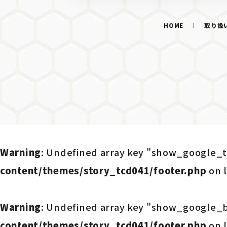
HOME
取り扱
Warning
: Undefined array key "show_google_t
content/themes/story_tcd041/footer.php
on 
Warning
: Undefined array key "show_google_
content/themes/story_tcd041/footer.php
on 